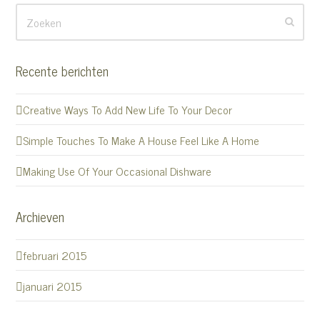
Zoeken
Verz
Recente berichten
Creative Ways To Add New Life To Your Decor
Simple Touches To Make A House Feel Like A Home
Making Use Of Your Occasional Dishware
Archieven
februari 2015
januari 2015