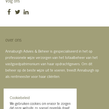
Volg ons
Facebook
Twitter
LinkedIn
over ons
Annaburgh Advies & Beheer is gespecialiseerd in het op
professionele wijze verzorgen van het totaalbeheer van het
vastgoedpatrimonium van haar opdrachtgevers. Om dit
beheer op de beste wijze uit te voeren, treedt Annaburgh op
als rentmeester voor haar cliënten.
Annaburgh Advies & Beheer
Cookiebeleid
We gebruiken cookies om ervoor te zorgen
Kapelstraat 1A
dat onze website zo soepel mogelijk draait.